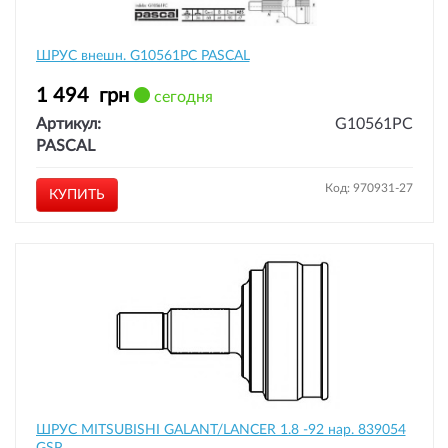
ШРУС внешн. G10561PC PASCAL
1 494
грн
сегодня
Артикул:
G10561PC
PASCAL
Код: 970931-27
КУПИТЬ
ШРУС MITSUBISHI GALANT/LANCER 1.8 -92 нар. 839054