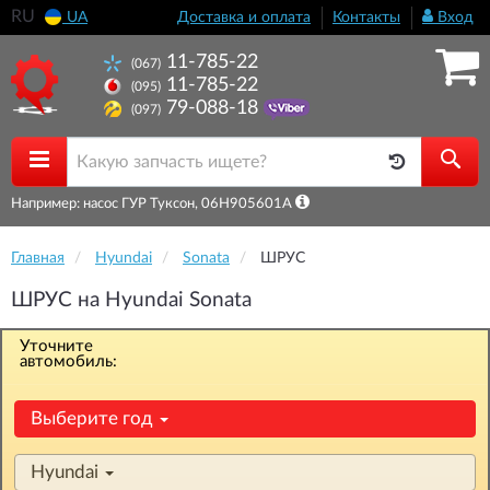
RU
UA
Доставка и оплата
Контакты
Вход
11-785-22
(067)
11-785-22
(095)
79-088-18
(097)
Например: насос ГУР Туксон, 06H905601A
Главная
Hyundai
Sonata
ШРУС
ШРУС на Hyundai Sonata
Уточните
автомобиль:
Выберите год
Hyundai