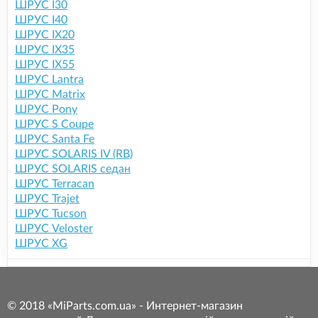
ШРУС I30
ШРУС I40
ШРУС IX20
ШРУС IX35
ШРУС IX55
ШРУС Lantra
ШРУС Matrix
ШРУС Pony
ШРУС S Coupe
ШРУС Santa Fe
ШРУС SOLARIS IV (RB)
ШРУС SOLARIS седан
ШРУС Terracan
ШРУС Trajet
ШРУС Tucson
ШРУС Veloster
ШРУС XG
© 2018 «MiParts.com.ua» - Интернет-магазин