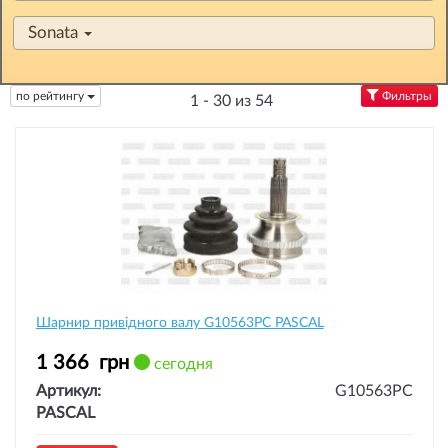
Sonata
по рейтингу
Фильтры
1 - 30 из 54
Шарнир привідного валу G10563PC PASCAL
1 366
грн
сегодня
Артикул:
G10563PC
PASCAL