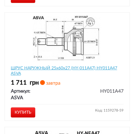
ШРУС НАРУЖНЫЙ 25x60x27 (HY-011A47) HY011A47
ASVA
1 711
грн
завтра
Артикул:
HY011A47
ASVA
Код: 1159278-59
КУПИТЬ