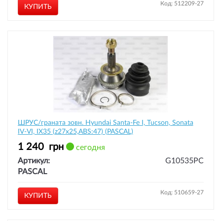
Код: 512209-27
КУПИТЬ
ШРУС/граната зовн. Hyundai Santa-Fe I, Tucson, Sonata
IV-VI, IX35 (z27x25,ABS:47) (PASCAL)
1 240
грн
сегодня
Артикул:
G10535PC
PASCAL
Код: 510659-27
КУПИТЬ