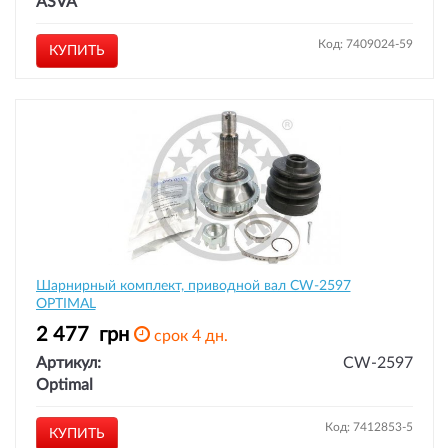
ASVA
Код: 7409024-59
КУПИТЬ
Шарнирный комплект, приводной вал CW-2597
OPTIMAL
2 477
грн
срок 4 дн.
Артикул:
CW-2597
Optimal
Код: 7412853-5
КУПИТЬ