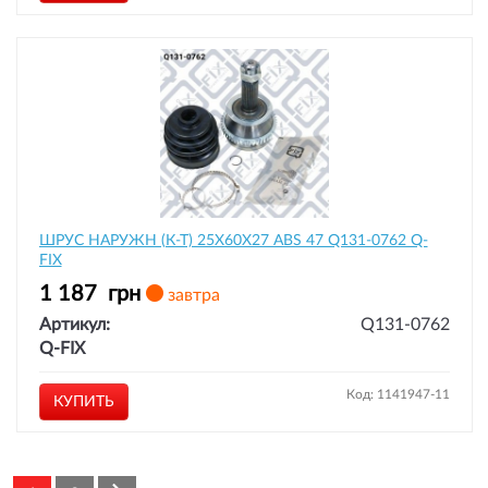
ШРУС НАРУЖН (К-Т) 25X60X27 ABS 47 Q131-0762 Q-
FIX
1 187
грн
завтра
Артикул:
Q131-0762
Q-FIX
Код: 1141947-11
КУПИТЬ