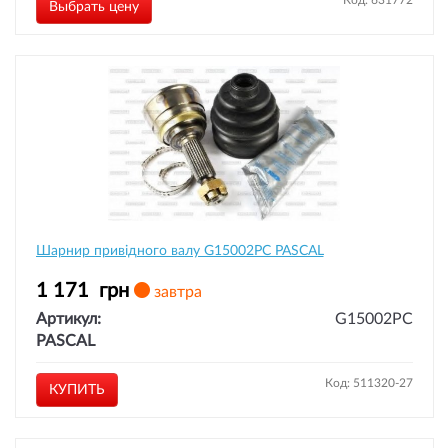
Код: 631772
Выбрать цену
Шарнир привідного валу G15002PC PASCAL
1 171
грн
завтра
Артикул:
G15002PC
PASCAL
Код: 511320-27
КУПИТЬ