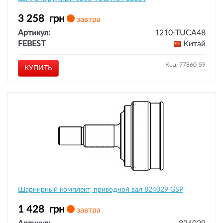
3 258
грн
завтра
Артикул:
1210-TUCA48
FEBEST
Китай
Код: 77860-59
КУПИТЬ
Шарнирный комплект, приводной вал 824029 GSP
1 428
грн
завтра