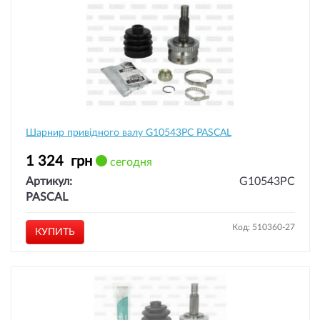
Шарнир привідного валу G10543PC PASCAL
1 324
грн
сегодня
Артикул:
G10543PC
PASCAL
Код: 510360-27
КУПИТЬ