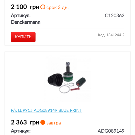
2 100
грн
срок 3 дн.
Артикул:
C120362
Denckermann
Код: 1341244-2
КУПИТЬ
Р/к ШРУСа ADG089149 BLUE PRINT
2 363
грн
завтра
Артикул:
ADG089149