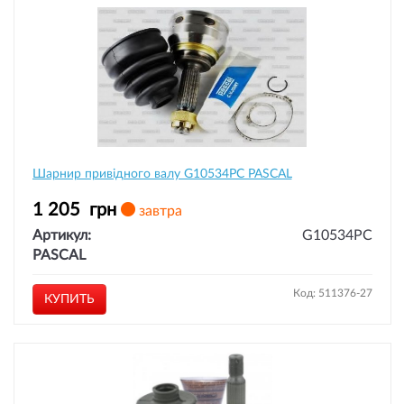
Шарнир привідного валу G10534PC PASCAL
1 205
грн
завтра
Артикул:
G10534PC
PASCAL
Код: 511376-27
КУПИТЬ