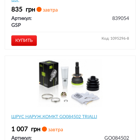
GSP
835
грн
завтра
Артикул:
839054
GSP
Код: 1095296-8
КУПИТЬ
ШРУС НАРУЖ.КОМКТ GO084502 TRIALLI
1 007
грн
завтра
Артикул:
GO084502