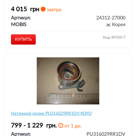
4 015
грн
завтра
Артикул:
24312-27000
MOBIS
Корея
Код: 89350-7
КУПИТЬ
Натяжной ролик PU316029RR1DV KOYO
799 - 1 229
грн.
от 1 дн.
Артикул:
PU316029RR1DV