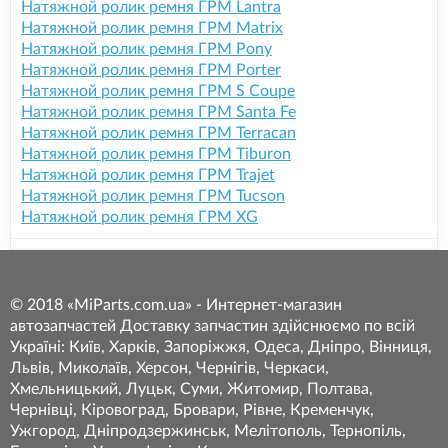
Натяжной ролик ремня ГРМ Lantra
Натяжной ролик ремня ГРМ Matrix
Натяжной ролик ремня ГРМ Pony
Натяжной ролик ремня ГРМ Porter
Натяжной ролик ремня ГРМ S Coupe
Натяжной ролик ремня ГРМ Santa Fe
Натяжной ролик ремня ГРМ Terracan
Натяжной ролик ремня ГРМ Tiburon
Натяжной ролик ремня ГРМ Trajet
Натяжной ролик ремня ГРМ Tucson
Натяжной ролик ремня ГРМ XG
© 2018 «MiParts.com.ua» - Интернет-магазин
автозапчастей Доставку запчастин здійснюємо по всій
Україні: Київ, Харків, Запоріжжя, Одеса, Дніпро, Вінниця,
Львів, Миколаїв, Херсон, Чернігів, Черкаси,
Хмельницький, Луцьк, Суми, Житомир, Полтава,
Чернівці, Кіровоград, Бровари, Рівне, Кременчук,
Ужгород, Дніпродзержинськ, Мелітополь, Тернопіль,