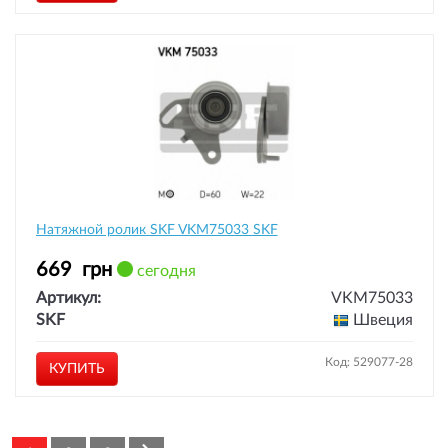
Натяжной ролик SKF VKM75033 SKF
669
грн
сегодня
Артикул:
VKM75033
SKF
Швеция
Код: 529077-28
КУПИТЬ