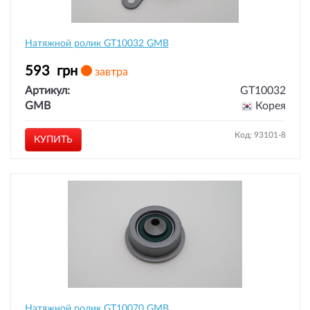
Натяжной ролик GT10032 GMB
593
грн
завтра
Артикул:
GT10032
GMB
Корея
Код: 93101-8
КУПИТЬ
Натяжной ролик GT10070 GMB