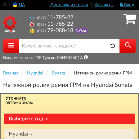
RU
UA
Доставка и оплата
Контакты
Вход
11-785-22
(067)
11-785-22
(095)
79-088-18
(097)
Например: насос ГУР Туксон, 06H905601A
Главная
Hyundai
Sonata
Натяжной ролик ремня ГРМ
Натяжной ролик ремня ГРМ на Hyundai Sonata
Уточните
автомобиль:
Выберите год
Hyundai