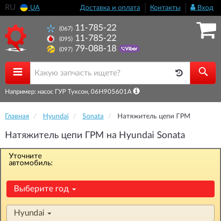
RU
UA
Доставка и оплата
Контакты
Вход
11-785-22
(067)
11-785-22
(095)
79-088-18
(097)
Например: насос ГУР Туксон, 06H905601A
Главная
Hyundai
Sonata
Натяжитель цепи ГРМ
Натяжитель цепи ГРМ на Hyundai Sonata
Уточните
автомобиль:
Выберите год
Hyundai