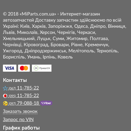
© 2018 «MiParts.com.ua» - Интернет-магазин
автозапчастей Доставку запчастин здійснюємо по всій
Україні: Київ, Харків, Запоріжжя, Одеса, Дніпро, Вінниця,
Львів, Миколаїв, Херсон, Чернігів, Черкаси,
Хмельницький, Луцьк, Суми, Житомир, Полтава,
Чернівці, Кіровоград, Бровари, Рівне, Кременчук,
Ужгород, Дніпродзержинськ, Мелітополь, Тернопіль,
Бориспіль, Умань, Ірпінь, Ковель
Контакты
11-785-22
(067)
11-785-22
(095)
79-088-18
(097)
Заказать звонок
Запрос по VIN
График работы