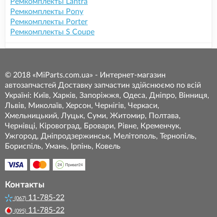
Ремкомплекты Lantra
Ремкомплекты Pony
Ремкомплекты Porter
Ремкомплекты S Coupe
© 2018 «MiParts.com.ua» - Интернет-магазин
автозапчастей Доставку запчастин здійснюємо по всій
Україні: Київ, Харків, Запоріжжя, Одеса, Дніпро, Вінниця,
Львів, Миколаїв, Херсон, Чернігів, Черкаси,
Хмельницький, Луцьк, Суми, Житомир, Полтава,
Чернівці, Кіровоград, Бровари, Рівне, Кременчук,
Ужгород, Дніпродзержинськ, Мелітополь, Тернопіль,
Бориспіль, Умань, Ірпінь, Ковель
Контакты
11-785-22
(067)
11-785-22
(095)