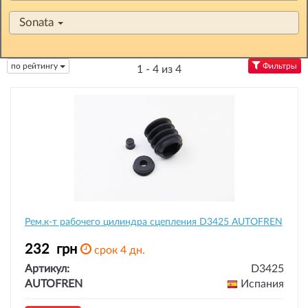
Sonata
по рейтингу
Фильтры
1 - 4 из 4
Рем.к-т рабочего цилиндра сцепления D3425 AUTOFREN
232
грн
срок 4 дн.
Артикул:
D3425
AUTOFREN
Испания