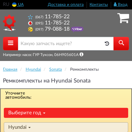
RU
UA
Доставка и оплата
Контакты
Вход
11-785-22
(067)
11-785-22
(095)
79-088-18
(097)
Например: насос ГУР Туксон, 06H905601A
Главная
Hyundai
Sonata
Ремкомплекты
Ремкомплекты на Hyundai Sonata
Уточните
автомобиль:
Выберите год
Hyundai