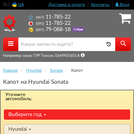
RU
UA
Доставка и оплата
Контакты
Вход
11-785-22
(067)
11-785-22
(095)
79-088-18
(097)
Например: насос ГУР Туксон, 06H905601A
Главная
Hyundai
Sonata
Капот
Капот на Hyundai Sonata
Уточните
автомобиль:
Выберите год
Hyundai