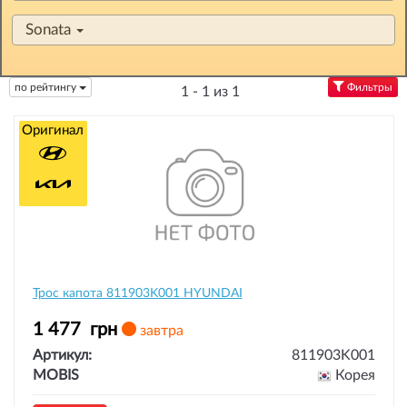
Sonata
по рейтингу
Фильтры
1 - 1 из 1
Оригинал
Трос капота 811903K001 HYUNDAI
1 477
грн
завтра
Артикул:
811903K001
MOBIS
Корея