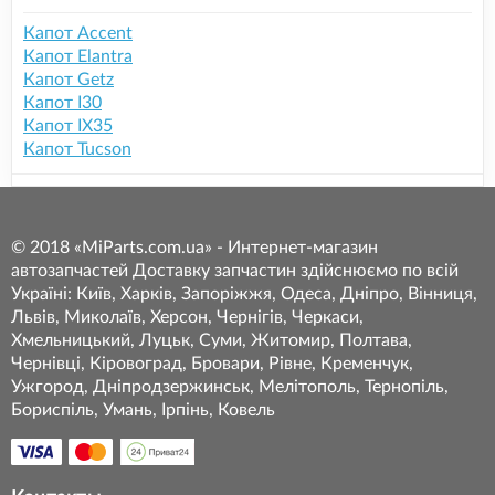
Капот Accent
Капот Elantra
Капот Getz
Капот I30
Капот IX35
Капот Tucson
© 2018 «MiParts.com.ua» - Интернет-магазин
автозапчастей Доставку запчастин здійснюємо по всій
Україні: Київ, Харків, Запоріжжя, Одеса, Дніпро, Вінниця,
Львів, Миколаїв, Херсон, Чернігів, Черкаси,
Хмельницький, Луцьк, Суми, Житомир, Полтава,
Чернівці, Кіровоград, Бровари, Рівне, Кременчук,
Ужгород, Дніпродзержинськ, Мелітополь, Тернопіль,
Бориспіль, Умань, Ірпінь, Ковель