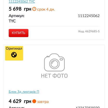
1112245062 TYC
5 698
грн
срок 4 дн.
Артикул:
1112245062
TYC
Код: 4629685-5
КУПИТЬ
Оригинал
Блок Зд лихтарів П
4 629
грн
завтра