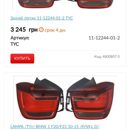
Задній ліхтар 11-12244-01-2 TYC
3 245
грн
срок 4 дн.
Артикул:
11-12244-01-2
TYC
Код: 4800807-5
КУПИТЬ
LAMPA /TYг/ BMW 1 F20/F21 10-15 /P//W,L D/