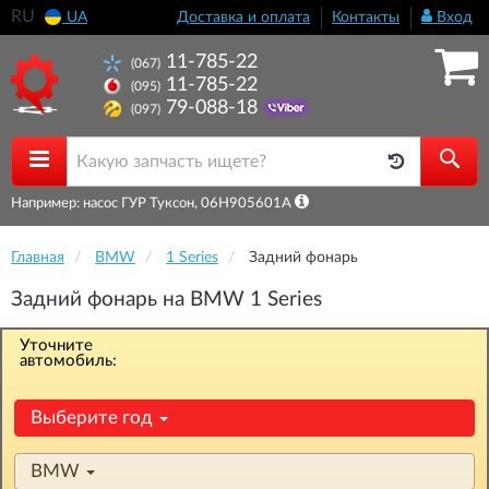
RU
UA
Доставка и оплата
Контакты
Вход
11-785-22
(067)
11-785-22
(095)
79-088-18
(097)
Например: насос ГУР Туксон, 06H905601A
Главная
BMW
1 Series
Задний фонарь
Задний фонарь на BMW 1 Series
Уточните
автомобиль:
Выберите год
BMW