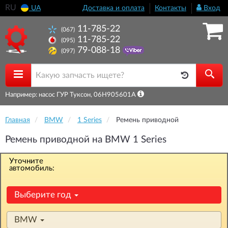
RU
UA
Доставка и оплата
Контакты
Вход
11-785-22
(067)
11-785-22
(095)
79-088-18
(097)
Например: насос ГУР Туксон, 06H905601A
Главная
BMW
1 Series
Ремень приводной
Ремень приводной на BMW 1 Series
Уточните
автомобиль:
Выберите год
BMW