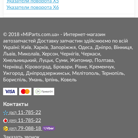
Указатели поворота X5
Указатели поворота X6
© 2018 «MiParts.com.ua» - Интернет-магазин
автозапчастей Доставку запчастин здійснюємо по всій
Україні: Київ, Харків, Запоріжжя, Одеса, Дніпро, Вінниця,
Львів, Миколаїв, Херсон, Чернігів, Черкаси,
Хмельницький, Луцьк, Суми, Житомир, Полтава,
Чернівці, Кіровоград, Бровари, Рівне, Кременчук,
Ужгород, Дніпродзержинськ, Мелітополь, Тернопіль,
Бориспіль, Умань, Ірпінь, Ковель
Контакты
11-785-22
(067)
11-785-22
(095)
79-088-18
(097)
Заказать звонок