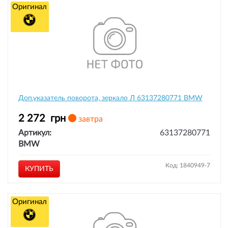
Оригинал
Доп.указатель поворота, зеркало Л 63137280771 BMW
2 272
грн
завтра
Артикул:
63137280771
BMW
Код: 1840949-7
КУПИТЬ
Оригинал