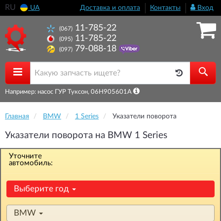
RU
UA
Доставка и оплата
Контакты
Вход
11-785-22
(067)
11-785-22
(095)
79-088-18
(097)
Например: насос ГУР Туксон, 06H905601A
Главная
BMW
1 Series
Указатели поворота
Указатели поворота на BMW 1 Series
Уточните
автомобиль:
Выберите год
BMW