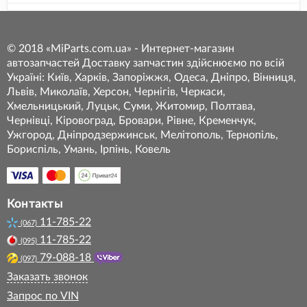
© 2018 «MiParts.com.ua» - Интернет-магазин
автозапчастей Доставку запчастин здійснюємо по всій
Україні: Київ, Харків, Запоріжжя, Одеса, Дніпро, Вінниця,
Львів, Миколаїв, Херсон, Чернігів, Черкаси,
Хмельницький, Луцьк, Суми, Житомир, Полтава,
Чернівці, Кіровоград, Бровари, Рівне, Кременчук,
Ужгород, Дніпродзержинськ, Мелітополь, Тернопіль,
Бориспіль, Умань, Ірпінь, Ковель
Контакты
11-785-22
(067)
11-785-22
(095)
79-088-18
(097)
Заказать звонок
Запрос по VIN