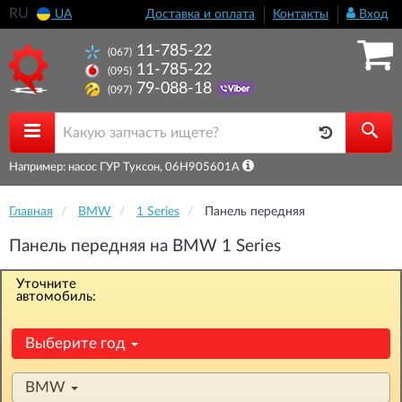
RU
UA
Доставка и оплата
Контакты
Вход
11-785-22
(067)
11-785-22
(095)
79-088-18
(097)
Например: насос ГУР Туксон, 06H905601A
Главная
BMW
1 Series
Панель передняя
Панель передняя на BMW 1 Series
Уточните
автомобиль:
Выберите год
BMW