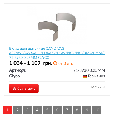
Вкладыши шатунные (1CYL) VAG
ASZ/AVF/AWX/ARL/PDI/AZV/BGW/BKD/BKP/BMA/BMM/BMN/
71-3930 0.25MM GLYCO
1 034 - 1 109
грн.
от 0 дн.
Артикул:
71-3930 0.25MM
Glyco
Германия
Код: 7786
Выбрать цену
1
2
3
4
5
6
7
8
9
10