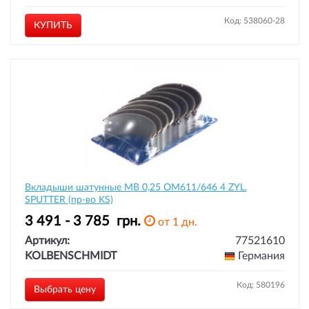
Код: 538060-28
КУПИТЬ
Вкладыши шатунные MB 0,25 OM611/646 4 ZYL.
SPUTTER (пр-во KS)
3 491 - 3 785
грн.
от 1 дн.
Артикул:
77521610
KOLBENSCHMIDT
Германия
Код: 580196
Выбрать цену