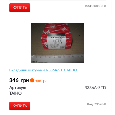
Код: 608803-8
КУПИТЬ
Вкладыши шатунные R336A-STD TAIHO
346
грн
завтра
Артикул:
R336A-STD
TAIHO
Код: 73628-8
КУПИТЬ