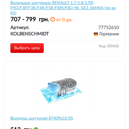
Вкладыши шатунные RENAULT 1.7/1.8/1.9D
F9Q/F3P/F3R/F4R/F5R/F8M/F8Q 98- БЕЗ ЗАМКА (пр-во
KS)
707 - 799
грн.
от 0 дн.
Артикул:
77752610
KOLBENSCHMIDT
Германия
Код: 550102
Выбрать цену
Вкладиш шатунний 87409610 KS