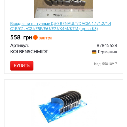
Вкладыши шатунные 0,50 RENAULT/DACIA 1.1/1.2/1.4
C1E/C1J/C2J/E5F/E6J/E7J/K4M/K7M (пр-во KS)
558
грн
завтра
Артикул:
87845628
KOLBENSCHMIDT
Германия
Код: 550109-7
КУПИТЬ