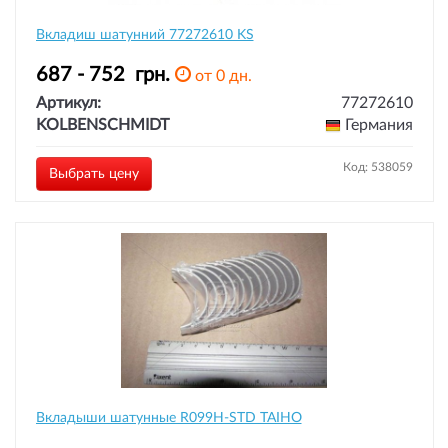
Вкладиш шатунний 77272610 KS
687 - 752
грн.
от 0 дн.
Артикул:
77272610
KOLBENSCHMIDT
Германия
Код: 538059
Выбрать цену
Вкладыши шатунные R099H-STD TAIHO