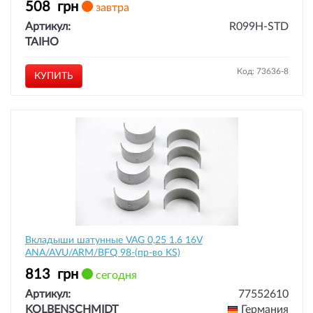
508
грн
завтра
Артикул:
R099H-STD
TAIHO
Код: 73636-8
КУПИТЬ
Вкладыши шатунные VAG 0,25 1.6 16V
ANA/AVU/ARM/BFQ 98-(пр-во KS)
813
грн
сегодня
Артикул:
77552610
KOLBENSCHMIDT
Германия