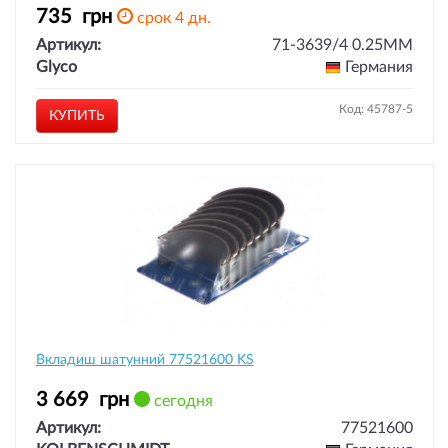
735
грн
срок 4 дн.
Артикул:
71-3639/4 0.25MM
Glyco
Германия
Код: 45787-5
КУПИТЬ
Вкладиш шатунний 77521600 KS
3 669
грн
сегодня
Артикул:
77521600