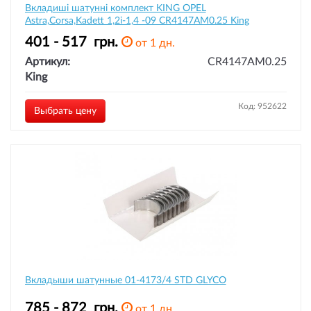
Вкладиші шатунні комплект KING OPEL
Astra,Corsa,Kadett 1,2i-1,4 -09 CR4147AM0.25 King
401 - 517
грн.
от 1 дн.
Артикул:
CR4147AM0.25
King
Код: 952622
Выбрать цену
Вкладыши шатунные 01-4173/4 STD GLYCO
785 - 872
грн.
от 1 дн.