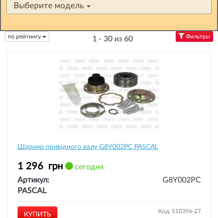
Выберите модель
по рейтингу
Фильтры
1 - 30 из 60
Шарнир привідного валу G8Y002PC PASCAL
1 296
грн
сегодня
Артикул:
G8Y002PC
PASCAL
Код: 510396-27
КУПИТЬ