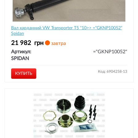
Вал карданний VW Transporter T5 "10>> ="GKNP10052"
Spidan
21 982
грн
завтра
Артикул:
="GKNP10052"
SPIDAN
Код: 6904258-13
КУПИТЬ