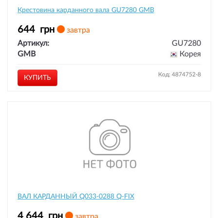
Крестовина карданного вала GU7280 GMB
644
грн
завтра
Артикул:
GU7280
GMB
Корея
Код: 4874752-8
КУПИТЬ
ВАЛ КАРДАННЫЙ Q033-0288 Q-FIX
4 644
грн
завтра