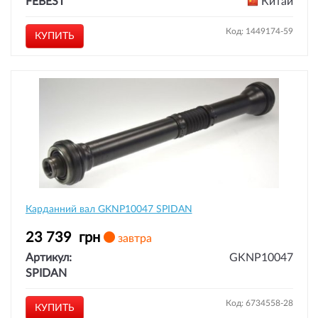
FEBEST
Китай
Код: 1449174-59
КУПИТЬ
Карданний вал GKNP10047 SPIDAN
23 739
грн
завтра
Артикул:
GKNP10047
SPIDAN
Код: 6734558-28
КУПИТЬ