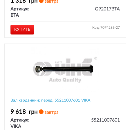
1 318
грн
завтра
Артикул:
G92017BTA
BTA
Код: 7074286-27
КУПИТЬ
Вал карданний; перед. 55211007601 VIKA
9 618
грн
завтра
Артикул:
55211007601
VIKA