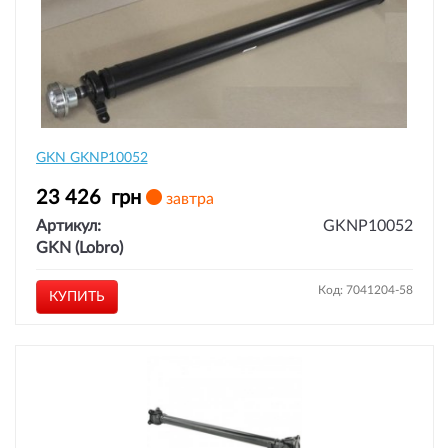
GKN GKNP10052
23 426
грн
завтра
Артикул:
GKNP10052
GKN (Lobro)
Код: 7041204-58
КУПИТЬ