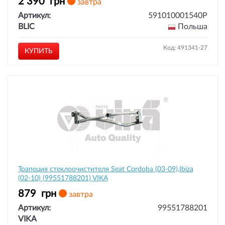
2 390
грн
завтра
Артикул:
591010001540P
BLIC
Польша
Код: 491341-27
КУПИТЬ
Трапеция стеклоочистителя Seat Cordoba (03-09),Ibiza
(02-10) (99551788201) VIKA
879
грн
завтра
Артикул:
99551788201
VIKA