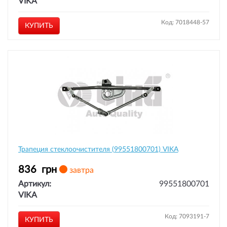
VIKA
Код: 7018448-57
КУПИТЬ
Трапеция стеклоочистителя (99551800701) VIKA
836
грн
завтра
Артикул:
99551800701
VIKA
Код: 7093191-7
КУПИТЬ