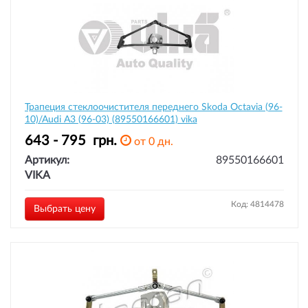
Трапеция стеклоочистителя переднего Skoda Octavia (96-
10)/Audi A3 (96-03) (89550166601) vika
643 - 795
грн.
от 0 дн.
Артикул:
89550166601
VIKA
Код: 4814478
Выбрать цену