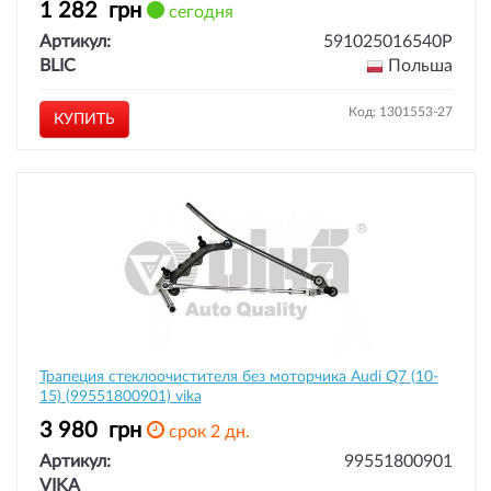
1 282
грн
сегодня
Артикул:
591025016540P
BLIC
Польша
Код: 1301553-27
КУПИТЬ
Трапеция стеклоочистителя без моторчика Audi Q7 (10-
15) (99551800901) vika
3 980
грн
срок 2 дн.
Артикул:
99551800901
VIKA