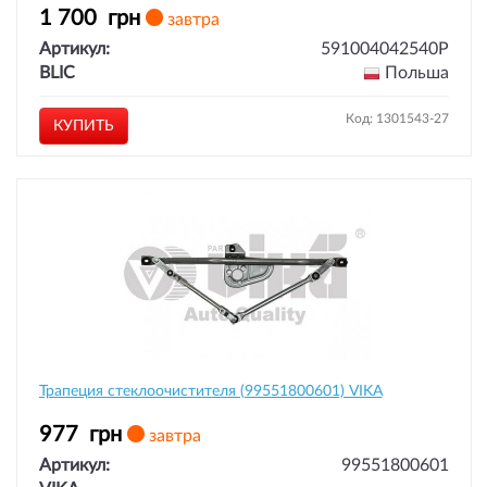
1 700
грн
завтра
Артикул:
591004042540P
BLIC
Польша
Код: 1301543-27
КУПИТЬ
Трапеция стеклоочистителя (99551800601) VIKA
977
грн
завтра
Артикул:
99551800601