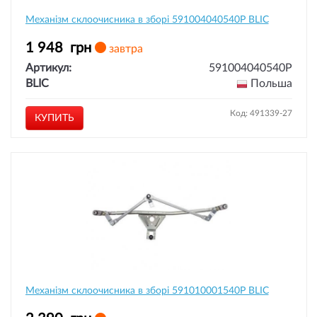
Механізм склоочисника в зборі 591004040540P BLIC
1 948
грн
завтра
Артикул:
591004040540P
BLIC
Польша
Код: 491339-27
КУПИТЬ
Механізм склоочисника в зборі 591010001540P BLIC