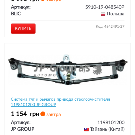
Артикул:
5910-19-048540P
BLIC
Польша
Код: 4842491-27
КУПИТЬ
Система тяг и рычагов привода стеклоочистителя
1198101200 JP GROUP
1 154
грн
завтра
Артикул:
1198101200
JP GROUP
Тайвань (Китай)