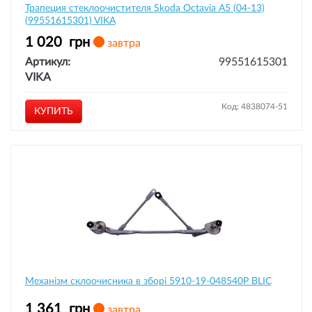
Трапеция стеклоочистителя Skoda Octavia A5 (04-13)
(99551615301) VIKA
1 020
грн
завтра
Артикул:
99551615301
VIKA
Код: 4838074-51
КУПИТЬ
Механізм склоочисника в зборі 5910-19-048540P BLIC
1 361
грн
завтра