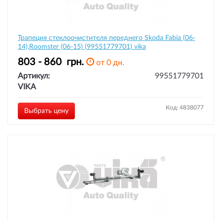
Трапеция стеклоочистителя переднего Skoda Fabia (06-
14),Roomster (06-15) (99551779701) vika
803 - 860
грн.
от 0 дн.
Артикул:
99551779701
VIKA
Код: 4838077
Выбрать цену