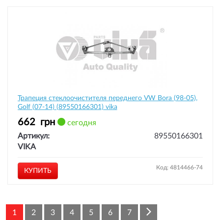
Трапеция стеклоочистителя переднего VW Bora (98-05),
Golf (07-14) (89550166301) vika
662
грн
сегодня
Артикул:
89550166301
VIKA
Код: 4814466-74
КУПИТЬ
1
2
3
4
5
6
7