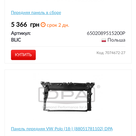
Передняя панель в сборе
5 366
грн
срок 2 дн.
Артикул:
6502089515200P
BLIC
Польша
Код: 7074672-27
КУПИТЬ
Панель передняя VW Polo (18-) (88051781102) DPA