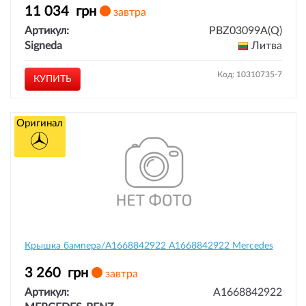
11 034
грн
завтра
Артикул:
PBZ03099A(Q)
Signeda
Литва
Код: 10310735-7
КУПИТЬ
Оригинал
Крышка бампера/A1668842922 A1668842922 Mercedes
3 260
грн
завтра
Артикул:
A1668842922