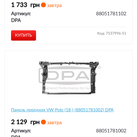
1 733
грн
завтра
Артикул:
88051781102
DPA
Код: 7537996-51
КУПИТЬ
Панель передняя VW Polo (18-) (88051781002) DPA
2 129
грн
завтра
Артикул:
88051781002