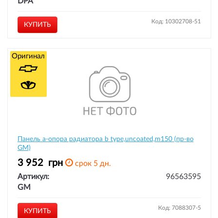
DPA
Код: 10302708-51
КУПИТЬ
Оригинал
Панель а-опора радиатора b type,uncoated,m150 (пр-во
GM)
3 952
грн
срок 5 дн.
Артикул:
96563595
GM
Код: 7088307-5
КУПИТЬ