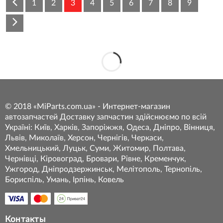
1
2
3
4
5
6
7
8
9
© 2018 «MiParts.com.ua» - Интернет-магазин
автозапчастей Доставку запчастин здійснюємо по всій
Україні: Київ, Харків, Запоріжжя, Одеса, Дніпро, Вінниця,
Львів, Миколаїв, Херсон, Чернігів, Черкаси,
Хмельницький, Луцьк, Суми, Житомир, Полтава,
Чернівці, Кіровоград, Бровари, Рівне, Кременчук,
Ужгород, Дніпродзержинськ, Мелітополь, Тернопіль,
Бориспіль, Умань, Ірпінь, Ковель
Контакты