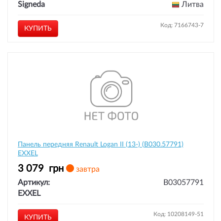
Signeda
Литва
Код: 7166743-7
КУПИТЬ
Панель передняя Renault Logan II (13-) (B030.57791)
EXXEL
3 079
грн
завтра
Артикул:
B03057791
EXXEL
Код: 10208149-51
КУПИТЬ