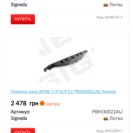
Signeda
Литва
Код: 6940619-7
КУПИТЬ
Передня рама BMW 5 (F10/F11) PBM30022AU Signeda
2 478
грн
завтра
Артикул:
PBM30022AU
Signeda
Литва
Код: 6941204-7