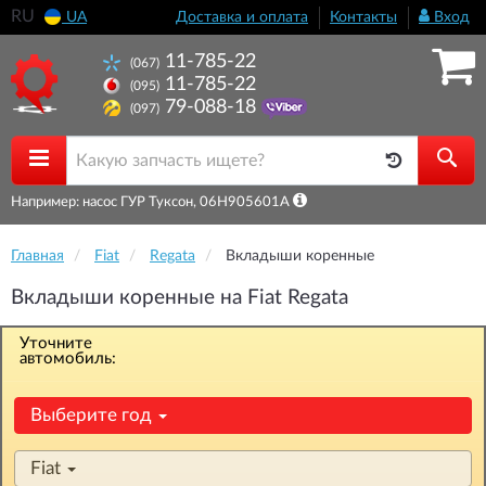
RU
UA
Доставка и оплата
Контакты
Вход
11-785-22
(067)
11-785-22
(095)
79-088-18
(097)
Например: насос ГУР Туксон, 06H905601A
Главная
Fiat
Regata
Вкладыши коренные
Вкладыши коренные на Fiat Regata
Уточните
автомобиль:
Выберите год
Fiat