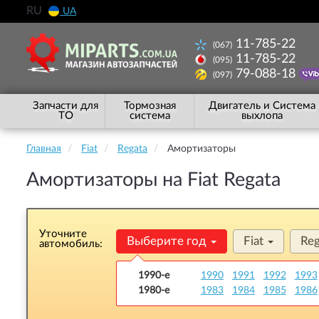
RU
UA
11-785-22
(067)
11-785-22
(095)
79-088-18
(097)
Запчасти для
Тормозная
Двигатель и Система
ТО
система
выхлопа
Главная
Fiat
Regata
Амортизаторы
Амортизаторы на Fiat Regata
Уточните
Выберите год
Fiat
Re
автомобиль:
1990-е
1990
1991
1992
1993
1980-е
1983
1984
1985
1986