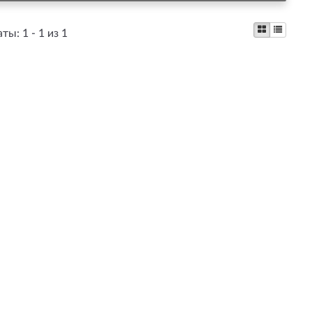
аты:
1 - 1 из 1