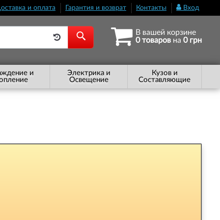
оставка и оплата
Гарантия и возврат
Контакты
Вход
В вашей корзине
0 товаров
на
0 грн
аждение и
Электрика и
Кузов и
опление
Освещение
Составляющие