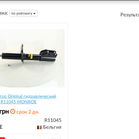
ка:
по рейтингу
Результ
ор Original гидравлический
й R11045 MONROE
грн
срок 2 дн.
R11045
E
Бельгия