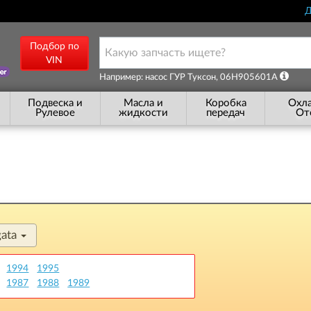
Д
Подбор по
VIN
Например: насос ГУР Туксон, 06H905601A
Подвеска и
Масла и
Коробка
Охл
Рулевое
жидкости
передач
От
gata
1994
1995
1987
1988
1989